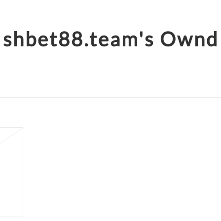
shbet88.team's Ownd