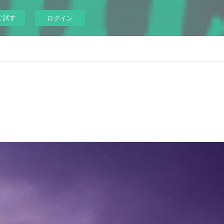
ぐ試す
ログイン